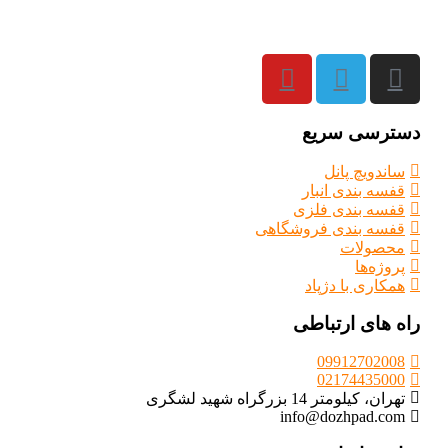
دسترسی سریع
ساندویچ پانل
قفسه بندی انبار
قفسه بندی فلزی
قفسه بندی فروشگاهی
محصولات
پروژه‌ها
همکاری با دژپاد
راه های ارتباطی
09912702008
02174435000
تهران، کیلومتر 14 بزرگراه شهید لشگری
info@dozhpad.com